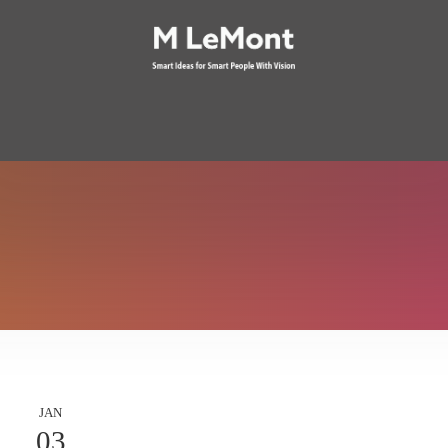
JAN
03