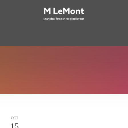
OCT
15